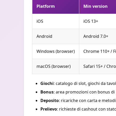
Platform
Min version
iOS
iOS 13+
Android
Android 7.0+
Windows (browser)
Chrome 110+ / Fi
macOS (browser)
Safari 15+ / Ch
Giochi
: catalogo di slot, giochi da tavol
Bonus
: area promozioni con bonus di b
Deposito
: ricariche con carta e metodi
Prelievo
: richieste di cashout con stato