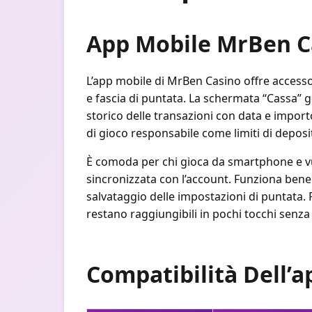
App Mobile MrBen Ca
L’app mobile di MrBen Casino offre accesso al
e fascia di puntata. La schermata “Cassa” g
storico delle transazioni con data e importo
di gioco responsabile come limiti di deposit
È comoda per chi gioca da smartphone e vuole
sincronizzata con l’account. Funziona bene 
salvataggio delle impostazioni di puntata. R
restano raggiungibili in pochi tocchi senz
Compatibilità Dell’