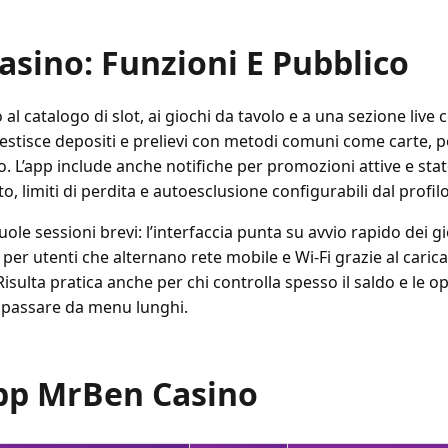
sino: Funzioni E Pubblico
 catalogo di slot, ai giochi da tavolo e a una sezione live con
estisce depositi e prelievi con metodi comuni come carte, por
. L’app include anche notifiche per promozioni attive e stato
o, limiti di perdita e autoesclusione configurabili dal profilo
 sessioni brevi: l’interfaccia punta su avvio rapido dei gio
per utenti che alternano rete mobile e Wi‑Fi grazie al carica
isulta pratica anche per chi controlla spesso il saldo e le op
a passare da menu lunghi.
app MrBen Casino