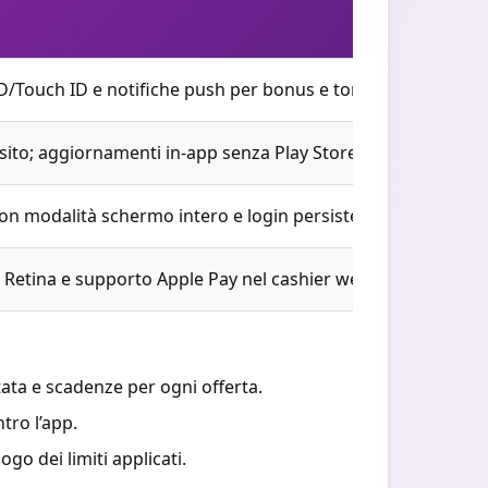
D/Touch ID e notifiche push per bonus e tornei
ito; aggiornamenti in-app senza Play Store
on modalità schermo intero e login persistente
 Retina e supporto Apple Pay nel cashier web
tata e scadenze per ogni offerta.
tro l’app.
ogo dei limiti applicati.