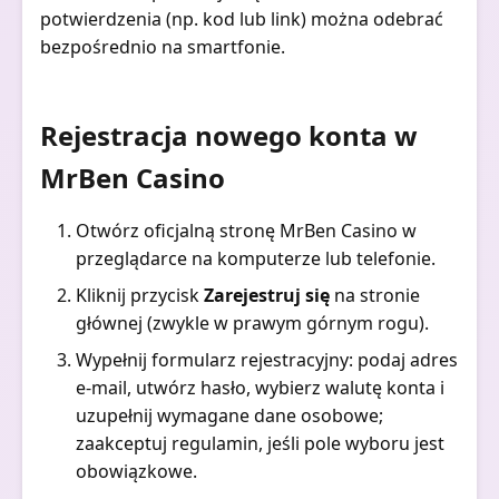
potwierdzenia (np. kod lub link) można odebrać
bezpośrednio na smartfonie.
Rejestracja nowego konta w
MrBen Casino
Otwórz oficjalną stronę MrBen Casino w
przeglądarce na komputerze lub telefonie.
Kliknij przycisk
Zarejestruj się
na stronie
głównej (zwykle w prawym górnym rogu).
Wypełnij formularz rejestracyjny: podaj adres
e-mail, utwórz hasło, wybierz walutę konta i
uzupełnij wymagane dane osobowe;
zaakceptuj regulamin, jeśli pole wyboru jest
obowiązkowe.