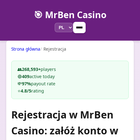
🎯 MrBen Casino
Strona główna
Rejestracja
👥
268,593+
players
🟢
409
active today
💸
97%
payout rate
⭐
4.8/5
rating
Rejestracja w MrBen
Casino: załóż konto w