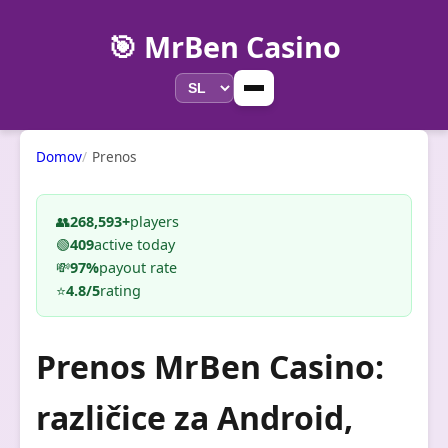
🎯 MrBen Casino
Domov
Prenos
👥
268,593+
players
🟢
409
active today
💸
97%
payout rate
⭐
4.8/5
rating
Prenos MrBen Casino:
različice za Android,