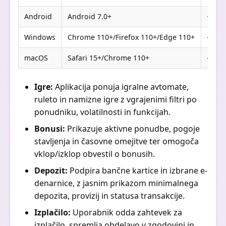
Android
Android 7.0+
~92 
Windows
Chrome 110+/Firefox 110+/Edge 110+
—
macOS
Safari 15+/Chrome 110+
—
Igre:
Aplikacija ponuja igralne avtomate,
ruleto in namizne igre z vgrajenimi filtri po
ponudniku, volatilnosti in funkcijah.
Bonusi:
Prikazuje aktivne ponudbe, pogoje
stavljenja in časovne omejitve ter omogoča
vklop/izklop obvestil o bonusih.
Depozit:
Podpira bančne kartice in izbrane e-
denarnice, z jasnim prikazom minimalnega
depozita, provizij in statusa transakcije.
Izplačilo:
Uporabnik odda zahtevek za
izplačilo, spremlja obdelavo v zgodovini in