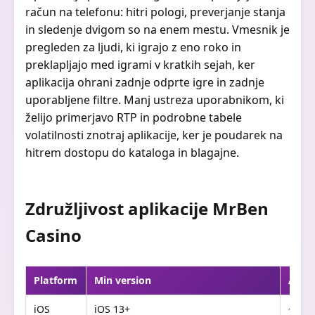
račun na telefonu: hitri pologi, preverjanje stanja
in sledenje dvigom so na enem mestu. Vmesnik je
pregleden za ljudi, ki igrajo z eno roko in
preklapljajo med igrami v kratkih sejah, ker
aplikacija ohrani zadnje odprte igre in zadnje
uporabljene filtre. Manj ustreza uporabnikom, ki
želijo primerjavo RTP in podrobne tabele
volatilnosti znotraj aplikacije, ker je poudarek na
hitrem dostopu do kataloga in blagajne.
Združljivost aplikacije MrBen
Casino
Platform
Min version
App s
iOS
iOS 13+
~118