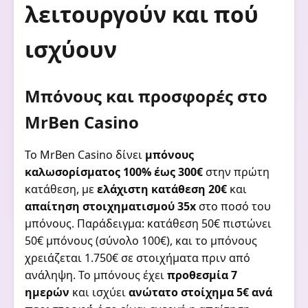
λειτουργούν και πού
ισχύουν
Μπόνους και προσφορές στο
MrBen Casino
Το MrBen Casino δίνει
μπόνους
καλωσορίσματος 100% έως 300€
στην πρώτη
κατάθεση, με
ελάχιστη κατάθεση 20€
και
απαίτηση στοιχηματισμού 35x
στο ποσό του
μπόνους. Παράδειγμα: κατάθεση 50€ πιστώνει
50€ μπόνους (σύνολο 100€), και το μπόνους
χρειάζεται 1.750€ σε στοιχήματα πριν από
ανάληψη. Το μπόνους έχει
προθεσμία 7
ημερών
και ισχύει
ανώτατο στοίχημα 5€ ανά