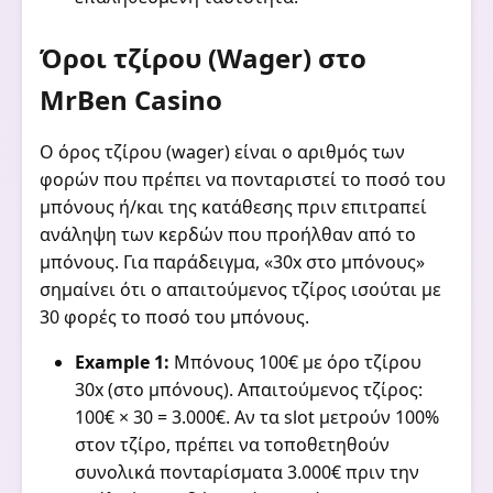
Όροι τζίρου (Wager) στο
MrBen Casino
Ο όρος τζίρου (wager) είναι ο αριθμός των
φορών που πρέπει να πονταριστεί το ποσό του
μπόνους ή/και της κατάθεσης πριν επιτραπεί
ανάληψη των κερδών που προήλθαν από το
μπόνους. Για παράδειγμα, «30x στο μπόνους»
σημαίνει ότι ο απαιτούμενος τζίρος ισούται με
30 φορές το ποσό του μπόνους.
Example 1:
Μπόνους 100€ με όρο τζίρου
30x (στο μπόνους). Απαιτούμενος τζίρος:
100€ × 30 = 3.000€. Αν τα slot μετρούν 100%
στον τζίρο, πρέπει να τοποθετηθούν
συνολικά πονταρίσματα 3.000€ πριν την