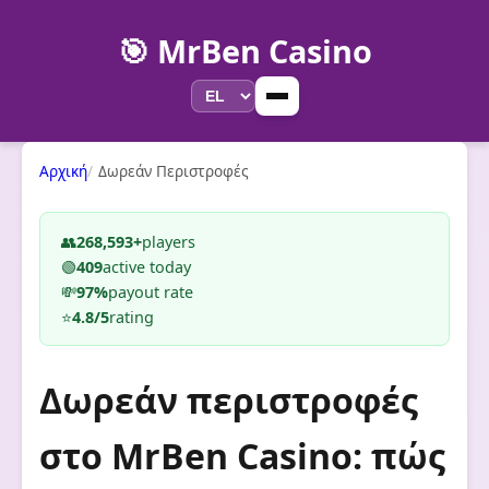
🎯 MrBen Casino
Αρχική
Δωρεάν Περιστροφές
👥
268,593+
players
🟢
409
active today
💸
97%
payout rate
⭐
4.8/5
rating
Δωρεάν περιστροφές
στο MrBen Casino: πώς