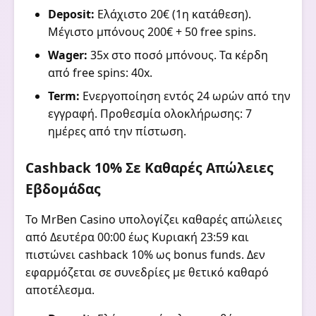
Deposit:
Ελάχιστο 20€ (1η κατάθεση).
Μέγιστο μπόνους 200€ + 50 free spins.
Wager:
35x στο ποσό μπόνους. Τα κέρδη
από free spins: 40x.
Term:
Ενεργοποίηση εντός 24 ωρών από την
εγγραφή. Προθεσμία ολοκλήρωσης: 7
ημέρες από την πίστωση.
Cashback 10% Σε Καθαρές Απώλειες
Εβδομάδας
Το MrBen Casino υπολογίζει καθαρές απώλειες
από Δευτέρα 00:00 έως Κυριακή 23:59 και
πιστώνει cashback 10% ως bonus funds. Δεν
εφαρμόζεται σε συνεδρίες με θετικό καθαρό
αποτέλεσμα.