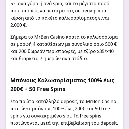
5 € ανά γύρο ή ανά spin, και το μέγιστο ποσό
που μπορείς να μετατρέψεις σε αναλήψιμα
κέρδη από το πακέτο καλωσορίσματος είναι
2.000 €.
Σήμερα το MrBen Casino κρατά το καλωσόρισμα
σε μορφή 4 καταθέσεων με συνολικό όριο 500 €
και 200 δωρεάν περιστροφές, με τζίρο x35/x40
και διάρκεια 7 ημερών ανά στάδιο.
Μπόνους Καλωσορίσματος 100% έως
200€ + 50 Free Spins
Στο πρώτο κατάλληλο deposit, το MrBen Casino
πιστώνει μπόνους 100% έως 200€ και 50 free
spins για συγκεκριμένο slot. Τα free spins
πιστώνονται μετά την επιβεβαίωση του deposit.