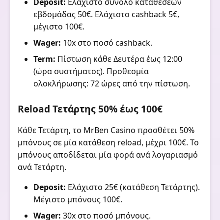
Deposit:
Ελάχιστο σύνολο καταθέσεων
εβδομάδας 50€. Ελάχιστο cashback 5€,
μέγιστο 100€.
Wager:
10x στο ποσό cashback.
Term:
Πίστωση κάθε Δευτέρα έως 12:00
(ώρα συστήματος). Προθεσμία
ολοκλήρωσης: 72 ώρες από την πίστωση.
Reload Τετάρτης 50% έως 100€
Κάθε Τετάρτη, το MrBen Casino προσθέτει 50%
μπόνους σε μία κατάθεση reload, μέχρι 100€. Το
μπόνους αποδίδεται μία φορά ανά λογαριασμό
ανά Τετάρτη.
Deposit:
Ελάχιστο 25€ (κατάθεση Τετάρτης).
Μέγιστο μπόνους 100€.
Wager:
30x στο ποσό μπόνους.