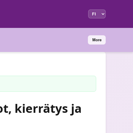
More
, kierrätys ja