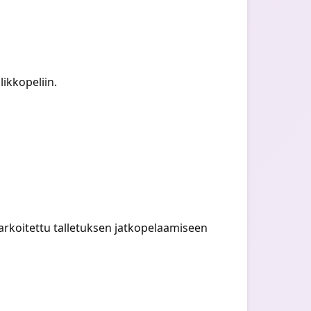
ikkopeliin.
tarkoitettu talletuksen jatkopelaamiseen