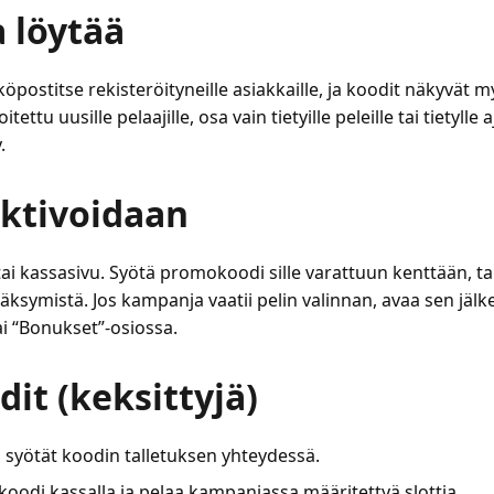
 löytää
stitse rekisteröityneille asiakkaille, ja koodit näkyvät my
ttu uusille pelaajille, osa vain tietyille peleille tai tietyll
.
ktivoidaan
ai kassasivu. Syötä promokoodi sille varattuun kenttään, tar
äksymistä. Jos kampanja vaatii pelin valinnan, avaa sen jäl
 “Bonukset”‑osiossa.
t (keksittyjä)
 syötät koodin talletuksen yhteydessä.
 koodi kassalla ja pelaa kampanjassa määritettyä slottia.