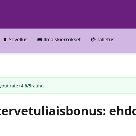
📱 Sovellus
🎟️ Ilmaiskierrokset
💳 Talletus
yout rate
⭐
4.8/5
rating
rvetuliaisbonus: ehdot