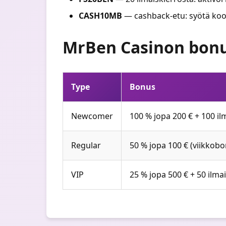
CASH10MB
— cashback‑etu: syötä kood
MrBen Casinon bonu
Type
Bonus
Newcomer
100 % jopa 200 € + 100 ilm
Regular
50 % jopa 100 € (viikkob
VIP
25 % jopa 500 € + 50 ilma