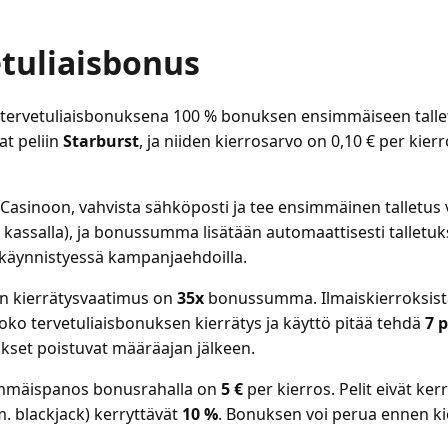
tuliaisbonus
tervetuliaisbonuksena 100 % bonuksen ensimmäiseen tallet
at peliin
Starburst
, ja niiden kierrosarvo on 0,10 € per kierro
asinoon, vahvista sähköposti ja tee ensimmäinen talletus v
e kassalla), ja bonussumma lisätään automaattisesti talletu
n käynnistyessä kampanjaehdoilla.
 kierrätysvaatimus on
35x
bonussumma. Ilmaiskierroksista 
Koko tervetuliaisbonuksen kierrätys ja käyttö pitää tehdä
7 
kset poistuvat määräajan jälkeen.
mmäispanos bonusrahalla on
5 €
per kierros. Pelit eivät ker
m. blackjack) kerryttävät
10 %
. Bonuksen voi perua ennen ki