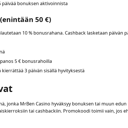
5 päivää bonuksen aktivoinnista
(enintään 50 €)
alautetaan 10 % bonusrahana. Cashback lasketaan päivän pä
änä
panos 5 € bonusrahoilla
ierrättää 3 päivän sisällä hyvityksestä
vat
ä, jonka MrBen Casino hyväksyy bonuksen tai muun edun av
skierroksiin tai cashbackiin. Promokoodi toimii vain, jos eh