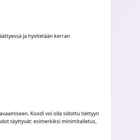
ättyessä ja hyvitetään kerran
aamiseen. Koodi voi olla sidottu tiettyyn
dot täyttyvät: esimerkiksi minimitalletus,