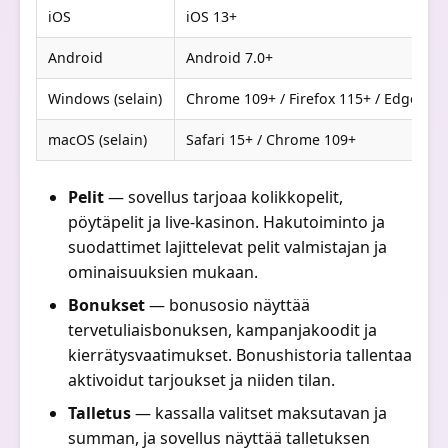
iOS
iOS 13+
Android
Android 7.0+
Windows (selain)
Chrome 109+ / Firefox 115+ / Edge 109
macOS (selain)
Safari 15+ / Chrome 109+
Pelit
— sovellus tarjoaa kolikkopelit,
pöytäpelit ja live-kasinon. Hakutoiminto ja
suodattimet lajittelevat pelit valmistajan ja
ominaisuuksien mukaan.
Bonukset
— bonusosio näyttää
tervetuliaisbonuksen, kampanjakoodit ja
kierrätysvaatimukset. Bonushistoria tallentaa
aktivoidut tarjoukset ja niiden tilan.
Talletus
— kassalla valitset maksutavan ja
summan, ja sovellus näyttää talletuksen