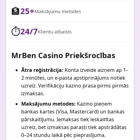
🏦
25+
Maksājumu metodes
⏱️
24/7
Klientu atbalsts
MrBen Casino Priekšrocības
Ātra reģistrācija:
Konta izveide aizņem ap 1–
2 minūtes, un e-pasta apstiprinājums notiek
uzreiz. Verifikāciju kazino prasa pirms pirmās
izmaksas.
Maksājumu metodes:
Kazino pieņem
bankas kartes (Visa, Mastercard) un bankas
pārskaitījumu. Iemaksas tiek ieskaitītas
uzreiz, bet izmaksas parasti tiek apstrādātas
0–24 stundu laikā pēc pieprasījuma.