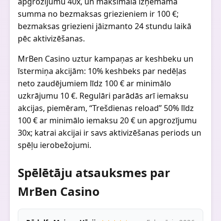
apgrozījumu 40x, un maksimālā izņemamā
summa no bezmaksas griezieniem ir 100 €;
bezmaksas griezieni jāizmanto 24 stundu laikā
pēc aktivizēšanas.
MrBen Casino uztur kampaņas ar keshbeku un
īstermiņa akcijām: 10% keshbeks par nedēļas
neto zaudējumiem līdz 100 € ar minimālo
uzkrājumu 10 €. Regulāri parādās arī iemaksu
akcijas, piemēram, “Trešdienas reload” 50% līdz
100 € ar minimālo iemaksu 20 € un apgrozījumu
30x; katrai akcijai ir savs aktivizēšanas periods un
spēļu ierobežojumi.
Spēlētāju atsauksmes par
MrBen Casino