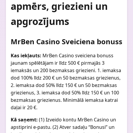
apmērs, griezieni un
apgrozījums
MrBen Casino Sveiciena bonuss
Kas iekļauts:
MrBen Casino sveiciena bonuss
jaunam spēlētājam ir līdz 500 € pirmajās 3
iemaksās un 200 bezmaksas griezieni. 1. iemaksa
dod 100% līdz 200 € un 50 bezmaksas griezienus,
2. iemaksa dod 50% līdz 150 € un 50 bezmaksas
griezienus, 3. iemaksa dod 50% līdz 150 € un 100
bezmaksas griezienus. Minimālā iemaksa katrai
daļai ir 20 €.
Kā saņemt:
(1) Izveido kontu MrBen Casino un
apstiprini e-pastu. (2) Atver sadaļu “Bonusi” un