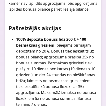
kamēr nav izpildīts apgrozījums; pēc apgrozījuma
izpildes bonusa bilance pāriet reālajā bilancē.
Pašreizējās akcijas
100% depozīta bonuss līdz 200 € + 100
bezmaksas griezieni:
pieejams pirmajam
depozītam no 20 €. Bonuss tiek ieskaitīts uz
bonusa bilanci; apgrozījuma prasība 35x no
bonusa summas. Bezmaksas griezieni tiek
piešķirti 10 dienas pēc kārtas (10 dienas x 10
griezieni) un der 24 stundas no piešķiršanas
brīža; laimests no bezmaksas griezieniem
tiek ieskaitīts kā bonusa līdzekļi ar 35x
apgrozījumu. Maksimālā izmaksa no bonusa
līdzekļiem 5x no bonusa summas. Bonusa
termiņš 7 dienas.