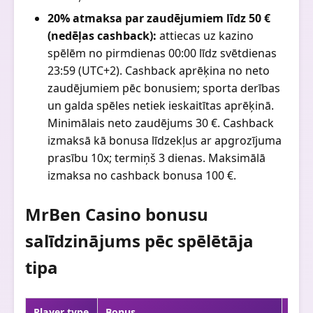
20% atmaksa par zaudējumiem līdz 50 €
(nedēļas cashback):
attiecas uz kazino
spēlēm no pirmdienas 00:00 līdz svētdienas
23:59 (UTC+2). Cashback aprēķina no neto
zaudējumiem pēc bonusiem; sporta derības
un galda spēles netiek ieskaitītas aprēķinā.
Minimālais neto zaudējums 30 €. Cashback
izmaksā kā bonusa līdzekļus ar apgrozījuma
prasību 10x; termiņš 3 dienas. Maksimālā
izmaksa no cashback bonusa 100 €.
MrBen Casino bonusu
salīdzinājums pēc spēlētāja
tipa
Player type
Bonus
Wag