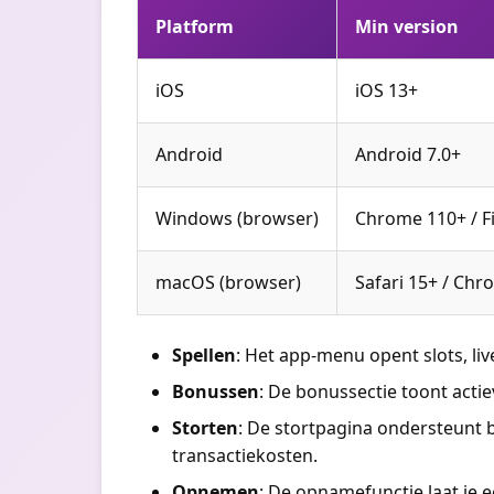
Platform
Min version
iOS
iOS 13+
Android
Android 7.0+
Windows (browser)
Chrome 110+ / Fi
macOS (browser)
Safari 15+ / Ch
Spellen
: Het app-menu opent slots, live
Bonussen
: De bonussectie toont acti
Storten
: De stortpagina ondersteunt b
transactiekosten.
Opnemen
: De opnamefunctie laat je 