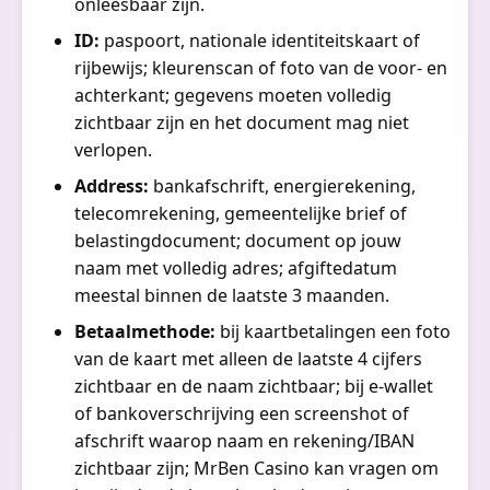
onleesbaar zijn.
ID:
paspoort, nationale identiteitskaart of
rijbewijs; kleurenscan of foto van de voor- en
achterkant; gegevens moeten volledig
zichtbaar zijn en het document mag niet
verlopen.
Address:
bankafschrift, energierekening,
telecomrekening, gemeentelijke brief of
belastingdocument; document op jouw
naam met volledig adres; afgiftedatum
meestal binnen de laatste 3 maanden.
Betaalmethode:
bij kaartbetalingen een foto
van de kaart met alleen de laatste 4 cijfers
zichtbaar en de naam zichtbaar; bij e-wallet
of bankoverschrijving een screenshot of
afschrift waarop naam en rekening/IBAN
zichtbaar zijn; MrBen Casino kan vragen om