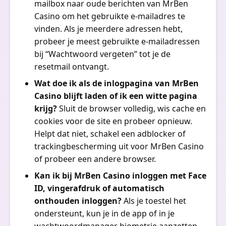
mailbox naar oude berichten van MrBen
Casino om het gebruikte e-mailadres te
vinden. Als je meerdere adressen hebt,
probeer je meest gebruikte e-mailadressen
bij “Wachtwoord vergeten” tot je de
resetmail ontvangt.
Wat doe ik als de inlogpagina van MrBen
Casino blijft laden of ik een witte pagina
krijg?
Sluit de browser volledig, wis cache en
cookies voor de site en probeer opnieuw.
Helpt dat niet, schakel een adblocker of
trackingbescherming uit voor MrBen Casino
of probeer een andere browser.
Kan ik bij MrBen Casino inloggen met Face
ID, vingerafdruk of automatisch
onthouden inloggen?
Als je toestel het
ondersteunt, kun je in de app of in je
wachtwoordmanager biometrie aanzetten