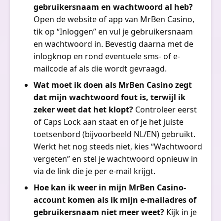
gebruikersnaam en wachtwoord al heb?
Open de website of app van MrBen Casino,
tik op “Inloggen” en vul je gebruikersnaam
en wachtwoord in. Bevestig daarna met de
inlogknop en rond eventuele sms- of e-
mailcode af als die wordt gevraagd.
Wat moet ik doen als MrBen Casino zegt
dat mijn wachtwoord fout is, terwijl ik
zeker weet dat het klopt?
Controleer eerst
of Caps Lock aan staat en of je het juiste
toetsenbord (bijvoorbeeld NL/EN) gebruikt.
Werkt het nog steeds niet, kies “Wachtwoord
vergeten” en stel je wachtwoord opnieuw in
via de link die je per e-mail krijgt.
Hoe kan ik weer in mijn MrBen Casino-
account komen als ik mijn e-mailadres of
gebruikersnaam niet meer weet?
Kijk in je