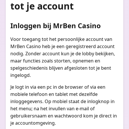
tot je account
Inloggen bij MrBen Casino
Voor toegang tot het persoonlijke account van
MrBen Casino heb je een geregistreerd account
nodig. Zonder account kun je de lobby bekijken,
maar functies zoals storten, opnemen en
spelgeschiedenis blijven afgesloten tot je bent
ingelogd.
Je logt in via een pc in de browser of via een
mobiele telefoon en tablet met dezelfde
inloggegevens. Op mobiel staat de inlogknop in
het menu; na het invullen van e-mail of
gebruikersnaam en wachtwoord kom je direct in
je accountomgeving.